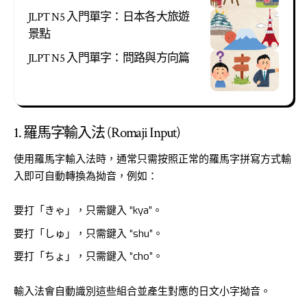
JLPT N5 入門單字：日本各大旅遊
景點
JLPT N5 入門單字：問路與方向篇
1. 羅馬字輸入法 (Romaji Input)
使用羅馬字輸入法時，通常只需按照正常的羅馬字拼寫方式輸
入即可自動轉換為拗音，例如：
要打「きゃ」，只需鍵入 “kya”。
要打「しゅ」，只需鍵入 “shu”。
要打「ちょ」，只需鍵入 “cho”。
輸入法會自動識別這些組合並產生對應的日文小字拗音。