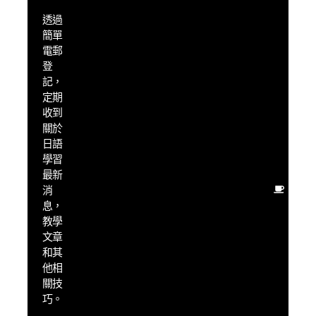
的
透過
「懶
簡單
人」
學習
電郵
策
登
略，
記，
幫助
定期
你快
收到
速提
關於
升日
日語
語能
學習
力
最新
盡量
消
用最
息，
少的
教學
時間
文章
學
和其
習，
他相
得到
關技
最大
巧。
的成
果，