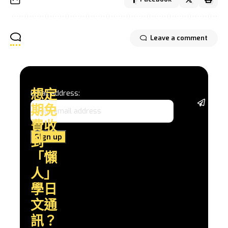
Leave a comment
想定
Email address:
從基
期免
礎語
法、
費收
日常
到
會
話，
「懶
到深
人」
入的
文化
學日
探
文通
索，
透過
訊？
實用