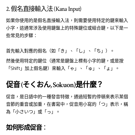
2. 假名直接輸入法 (Kana Input)
如果你使用的是假名直接輸入法，則需要使用特定的鍵來輸入
小字，這通常涉及使用鍵盤上的特殊鍵位或組合鍵，以下是一
些常見的步驟：
首先輸入對應的假名（如「き」、「し」、「ち」）。
然後使用特定的鍵位（通常是鍵盤上標有小字的鍵，或是按
「Shift」加上假名鍵）來輸入「ゃ」、「ゅ」、「ょ」。
促音 (そくおん, Sokuon)是什麼？
促音，是日語中的一種發音特徵，通過短暫的停頓來表示某個
音節的重音或加重，在書寫中，促音用小寫的「つ」表示，稱
為「小さいつ」或「っ」。
如何形成促音
：