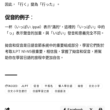
因此，「行く」變為「行った」。
促音的例子
：
一杯（いっぱい, ippai）表示”滿的”，這裡的「いっぱい」中的
「っ」表示聲音的加重，與「いぱい」發音和意義完全不同。
拗音和促音是日語音節系統中的重要組成部分，學習它們對於
考取JLPT N1-N5很重要，相信我，掌握了拗音和促音，將幫
助你在學習日語的旅程中更加自信。
TAGGED:
JLPT
促音
平假名
懶人學日語
拗音
日文小字
日文小字怎麼打
日語學習之旅
日語語法
Facebook