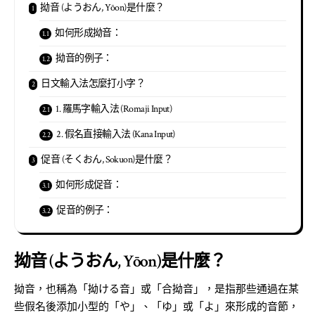
拗音 (ようおん, Yōon)是什麼？
如何形成拗音：
拗音的例子：
日文輸入法怎麼打小字？
1. 羅馬字輸入法 (Romaji Input)
2. 假名直接輸入法 (Kana Input)
促音 (そくおん, Sokuon)是什麼？
如何形成促音：
促音的例子：
拗音 (ようおん, Yōon)是什麼？
拗音，也稱為「拗ける音」或「合拗音」，是指那些通過在某
些假名後添加小型的「や」、「ゆ」或「よ」來形成的音節，