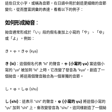
這些日文小字，或稱為音節，在日語中用於創造更細緻的音節
變化，從而豐富詞彙的表達，看看以下的例子：
如何形成拗音
：
拗音通常形成於「い」段的假名後加上小寫的「や」、「ゆ」
或「よ」。例如：
き + ゃ = きゃ (kya)
き (ki)
：這個假名代表 “ki” 的聲音，
ゃ (小寫的 ya)
當這個小
寫的 “ya” 被加到 “ki” 上時，它改變了發音為 “kya”，創造了一
個拗音，將這兩個聲音融合為一個單獨的音節。
し + ゅ = しゅ (shu)
し (shi)
：這表示 “shi” 的聲音，
ゅ (小寫的 yu)
將這個小寫的
“yu” 加到 “shi” 上，會改變發音為 “shu”。這同樣創造了一個拗