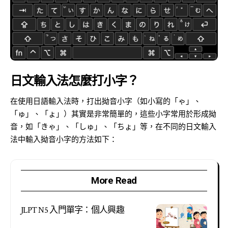
日文輸入法怎麼打小字？
在使用日語輸入法時，打出拗音小字（如小寫的「ゃ」、
「ゅ」、「ょ」）其實是非常簡單的，這些小字常用於形成拗
音，如「きゃ」、「しゅ」、「ちょ」等，在不同的日文輸入
法中輸入拗音小字的方法如下：
More Read
JLPT N5 入門單字：個人興趣