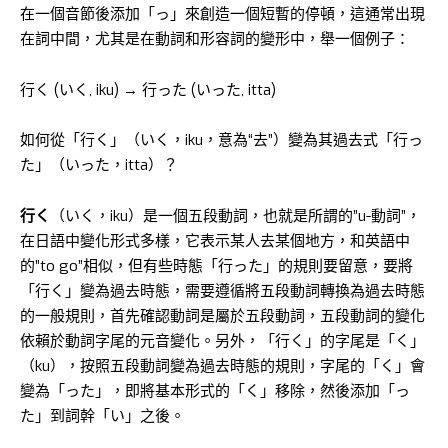
在一個音節後添加「っ」來創造一個短暫的停頓，這通常出現
在詞中間，尤其是在動詞和形容詞的變形中，舉一個例子：
行く (いく, iku) → 行った (いった, itta)
如何從「行く」（いく，iku，意為“去”）變為其過去式「行っ
た」（いった，itta）？
行く
（いく，iku）是一個五段動詞，也就是所謂的”u-動詞”，
在日語中變化形式多樣，它表示某人去某個地方，和英語中
的”to go”相似，但有些時態「行った」的規則要留意，要將
「行く」變為過去時態，需要遵循將五段動詞轉換為過去時態
的一般規則，首先確認動詞是屬於五段動詞，五段動詞的變化
依賴於動詞字尾的元音變化。另外，「行く」的字尾是「く」
（ku），按照五段動詞變為過去時態的規則，字尾的「く」會
變為「った」，即將基本形式的「く」移除，然後添加「っ
た」到詞幹「い」之後。