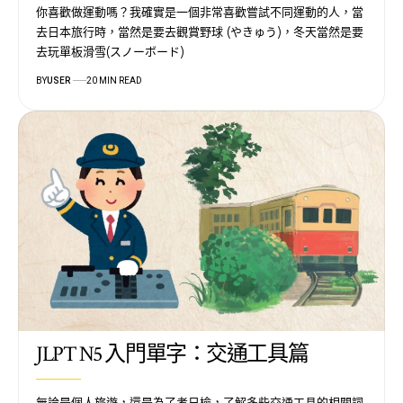
你喜歡做運動嗎？我確實是一個非常喜歡嘗試不同運動的人，當
去日本旅行時，當然是要去觀賞野球 (やきゅう)，冬天當然是要
去玩單板滑雪(スノーボード)
BY
USER
20 MIN READ
JLPT N5 入門單字：交通工具篇
無論是個人旅遊，還是為了考日檢，了解多些交通工具的相關詞