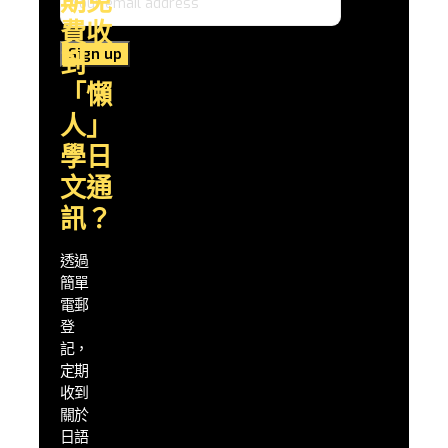
期免
礎語
法、
費收
日常
到
會
話，
「懶
到深
人」
入的
文化
學日
探
文通
索，
透過
訊？
實用
的
透過
「懶
簡單
人」
學習
電郵
策
登
略，
記，
幫助
定期
你快
收到
速提
關於
升日
日語
語能