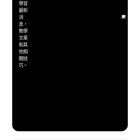
學習
力
最新
盡量
消
用最
息，
少的
教學
時間
文章
學
和其
習，
他相
得到
關技
最大
巧。
的成
果，
享受
到日
本旅
遊自
由溝
通的
樂趣