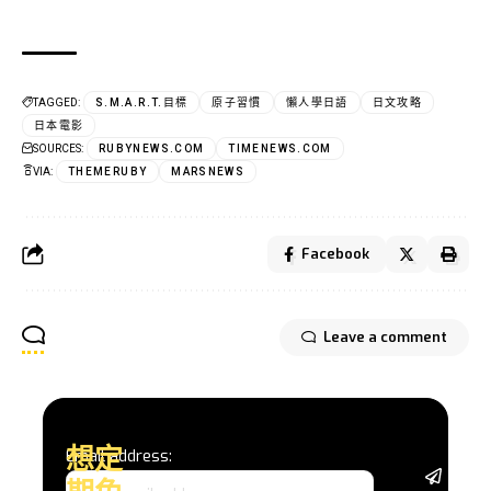
TAGGED:
S.M.A.R.T.目標
原子習慣
懶人學日語
日文攻略
日本電影
SOURCES:
RUBYNEWS.COM
TIMENEWS.COM
VIA:
THEMERUBY
MARSNEWS
Facebook
Leave a comment
想定
Email address:
從基