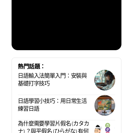
到日
本旅
遊自
由溝
通的
樂趣
熱門話題：
日語輸入法簡單入門：安裝與
基礎打字技巧
日語學習小技巧：用日常生活
練習日語
為什麼需要學習片假名 (カタカ
ナ) ？與平假名 (ひらがな) 有何