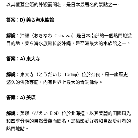
以其覆蓋金箔的外觀而聞名，是日本最著名的景點之一。
答案：D) 美ら海水族館
解說
：沖縄（おきなわ, Okinawa）是日本南部的一個熱門旅遊
目的地，美ら海水族館位於沖縄，是亞洲最大的水族館之一。
答案：A) 東大寺
解說
：東大寺（とうだいじ, Tōdaiji）位於奈良，是一座歷史
悠久的佛教寺廟，內有世界上最大的青銅佛像。
答案：A) 美瑛
解說
：美瑛（びえい, Biei）位於北海道，以其美麗的田園風光
和四季分明的自然景觀而聞名，是攝影愛好者和自然愛好者的
熱門地點。