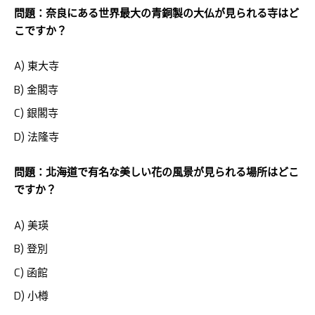
問題：奈良にある世界最大の青銅製の大仏が見られる寺はど
こですか？
A) 東大寺
B) 金閣寺
C) 銀閣寺
D) 法隆寺
問題：北海道で有名な美しい花の風景が見られる場所はどこ
ですか？
A) 美瑛
B) 登別
C) 函館
D) 小樽