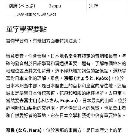
別府 (べっぷ)
Beppu
別府
JAPANESE POPULAR PLACE
單字學習要點
當你學習時，有幾個方面要特別注意：
留意發音，你會發現，日本地名常含有特定的音調和長音，準
確的發音對於日語學習和溝通很重要。還有，了解每個地名的
地理位置及其文化背景，這不僅能增加詞彙的記憶點，還能豐
富對日本文化的理解，舉例，
京都 (きょうと, Kyōto)
，位於
日本本州島中部，是日本歷史上的首都和皇室的居住地，這座
城市是學習日本傳統茶道、花道和和服的絕佳場所。去東京，
當然要去
富士山 (ふじさん, Fujisan)
，日本最高的山峰，位於
靜岡縣和山梨縣的交界處，這不僅是日本的象徵，也是登山者
和自然愛好者的聖地，它在日本文學和藝術中佔有重要地位。
奈良 (なら, Nara)
，位於京都的東南方，是日本歷史上的第一