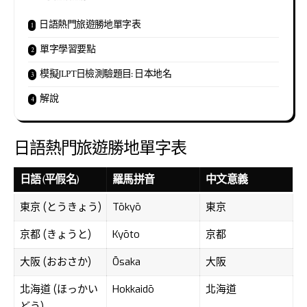
日語熱門旅遊勝地單字表
單字學習要點
模擬JLPT日檢測驗題目: 日本地名
解說
日語熱門旅遊勝地單字表
日語 (平假名)
羅馬拼音
中文意義
東京 (とうきょう)
Tōkyō
東京
京都 (きょうと)
Kyōto
京都
大阪 (おおさか)
Ōsaka
大阪
北海道 (ほっかい
Hokkaidō
北海道
どう)