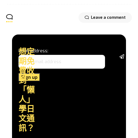
Leave a comment
想定
Email address:
從基
期免
礎語
法、
費收
日常
到
會
話，
「懶
到深
人」
入的
文化
學日
探
文通
索，
透過
訊？
實用
的