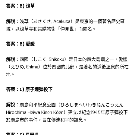
答案：B) 浅草
解說
：浅草（あさくさ, Asakusa）是東京的一個著名歷史區
域，以浅草寺和其購物街「仲見世」而聞名。
答案：B) 愛媛
解說
：四國（しこく, Shikoku）是日本的四大島嶼之一，愛媛
（えひめ, Ehime）位於四國的北部，是著名的道後溫泉的所在
地。
答案：C) 原子爆弾投下
解說
：廣島和平紀念公園（ひろしまへいわきねんこうえん,
Hiroshima Heiwa Kinen Kōen）建立以紀念1945年原子彈投下
於廣島市的事件，旨在傳達和平的訊息。