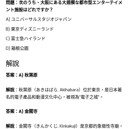
問題：次のうち、大阪にある大規模な都市型エンターテイメ
ント施設はどれですか？
A) ユニバーサルスタジオジャパン
B) 東京ディズニーランド
C) 富士急ハイランド
D) 箱根公園
解說
答案：A) 秋葉原
解說
：秋葉原（あきはばら, Akihabara）位於東京，是日本著
名的電子產品和動漫文化中心，被視為“電子之城”。
答案：A) 金閣寺
解說
：金閣寺（きんかくじ, Kinkakuji）是京都的象徵性寺廟，