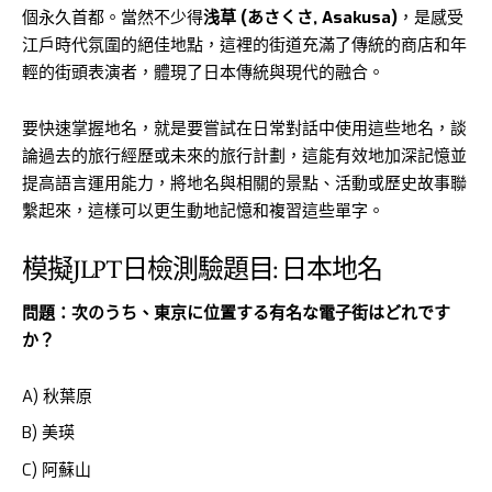
個永久首都。當然不少得
浅草 (あさくさ, Asakusa)
，是感受
江戶時代氛圍的絕佳地點，這裡的街道充滿了傳統的商店和年
輕的街頭表演者，體現了日本傳統與現代的融合。
要快速掌握地名，就是要嘗試在日常對話中使用這些地名，談
論過去的旅行經歷或未來的旅行計劃，這能有效地加深記憶並
提高語言運用能力，將地名與相關的景點、活動或歷史故事聯
繫起來，這樣可以更生動地記憶和複習這些單字。
模擬JLPT日檢測驗題目: 日本地名
問題：次のうち、東京に位置する有名な電子街はどれです
か？
A) 秋葉原
B) 美瑛
C) 阿蘇山