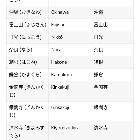
沖縄 (おきなわ)
Okinawa
沖繩
富士山 (ふじさん)
Fujisan
富士山
日光 (にっこう)
Nikkō
日光
奈良 (なら)
Nara
奈良
箱根 (はこね)
Hakone
箱根
鎌倉 (かまくら)
Kamakura
鎌倉
金閣寺 (きんかく
Kinkakuji
金閣寺
じ)
銀閣寺 (ぎんかく
Ginkakuji
銀閣寺
じ)
清水寺 (きよみず
Kiyomizudera
清水寺
でら)