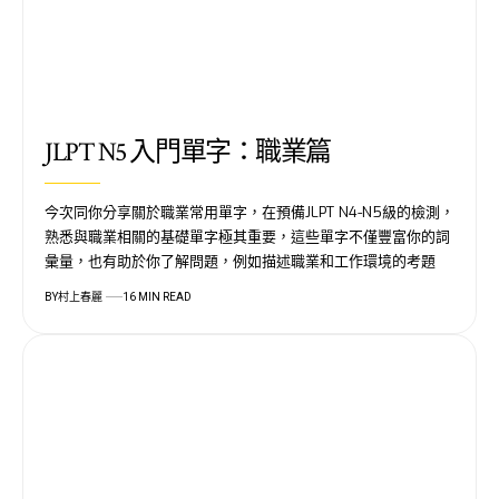
JLPT N5 入門單字：職業篇
今次同你分享關於職業常用單字，在預備JLPT N4-N5級的檢測，
熟悉與職業相關的基礎單字極其重要，這些單字不僅豐富你的詞
彙量，也有助於你了解問題，例如描述職業和工作環境的考題
BY
村上春麗
16 MIN READ