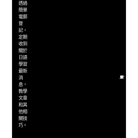
透過
「懶
簡單
人」
學習
電郵
策
登
略，
記，
幫助
定期
你快
收到
速提
關於
升日
日語
語能
學習
力
最新
盡量
消
用最
息，
少的
教學
時間
文章
學
和其
習，
他相
得到
關技
最大
巧。
的成
果，
享受