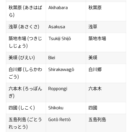
秋葉原 (あきはば
Akihabara
秋葉原
ら)
浅草 (あさくさ)
Asakusa
浅草
築地市場 (つきじ
Tsukiji Shijō
築地市場
しじょう)
美瑛 (びえい)
Biei
美瑛
白川郷 (しらかわ
Shirakawagō
白川郷
ごう)
六本木 (ろっぽん
Roppongi
六本木
ぎ)
四國 (しこく)
Shikoku
四國
五島列島 (ごとう
Gotō Rettō
五島列島
れっとう)