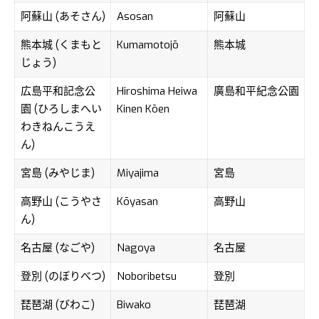
阿蘇山 (あそさん)
Asosan
阿蘇山
熊本城 (くまもと
Kumamotojō
熊本城
じょう)
広島平和記念公
Hiroshima Heiwa
廣島和平紀念公園
園 (ひろしまへい
Kinen Kōen
わきねんこうえ
ん)
宮島 (みやじま)
Miyajima
宮島
高野山 (こうやさ
Kōyasan
高野山
ん)
名古屋 (なごや)
Nagoya
名古屋
登別 (のぼりべつ)
Noboribetsu
登別
琵琶湖 (びわこ)
Biwako
琵琶湖