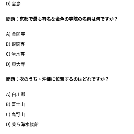
D) 宮島
問題：京都で最も有名な金色の寺院の名前は何ですか？
A) 金閣寺
B) 銀閣寺
C) 清水寺
D) 東大寺
問題：次のうち、沖縄に位置するのはどれですか？
A) 白川郷
B) 富士山
C) 高野山
D) 美ら海水族館