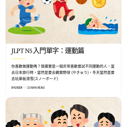
JLPT N5 入門單字：運動篇
你喜歡做運動嗎？我確實是一個非常喜歡嘗試不同運動的人，當
去日本旅行時，當然是要去觀賞野球 (やきゅう)，冬天當然是要
去玩單板滑雪(スノーボード)
BY
USER
20 MIN READ