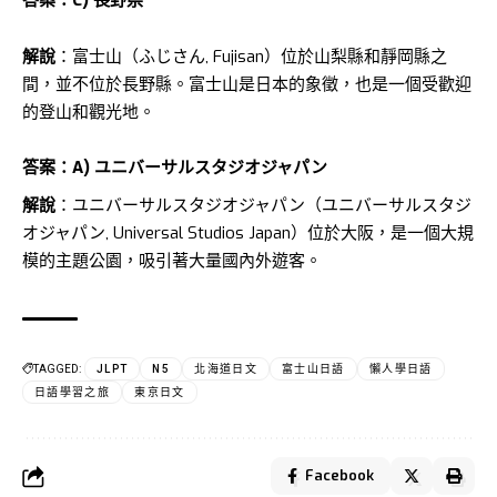
答案：C) 長野県
解說
：富士山（ふじさん, Fujisan）位於山梨縣和靜岡縣之
間，並不位於長野縣。富士山是日本的象徵，也是一個受歡迎
的登山和觀光地。
答案：A) ユニバーサルスタジオジャパン
解說
：ユニバーサルスタジオジャパン（ユニバーサルスタジ
オジャパン, Universal Studios Japan）位於大阪，是一個大規
模的主題公園，吸引著大量國內外遊客。
TAGGED:
JLPT
N5
北海道日文
富士山日語
懶人學日語
日語學習之旅
東京日文
Facebook