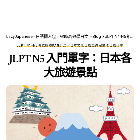
LazyJapanese - 日語懶人包，省時高效學日文
>
Blog
>
JLPT N1-N5考試認證
JLPT N1-N5考試認證
KANJI漢字
日本文化
日語單詞記憶法
日語自學
JLPT N5 入門單字：日本各
大旅遊景點