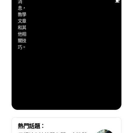
消
用最
息，
少的
教學
時間
文章
學
和其
習，
他相
得到
關技
最大
巧。
的成
果，
享受
到日
本旅
遊自
由溝
通的
樂趣
熱門話題：