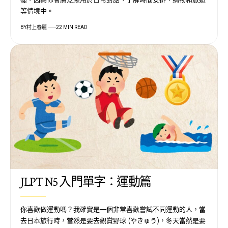
等情境中。
BY
村上春麗
22 MIN READ
JLPT N5 入門單字：運動篇
你喜歡做運動嗎？我確實是一個非常喜歡嘗試不同運動的人，當
去日本旅行時，當然是要去觀賞野球 (やきゅう)，冬天當然是要