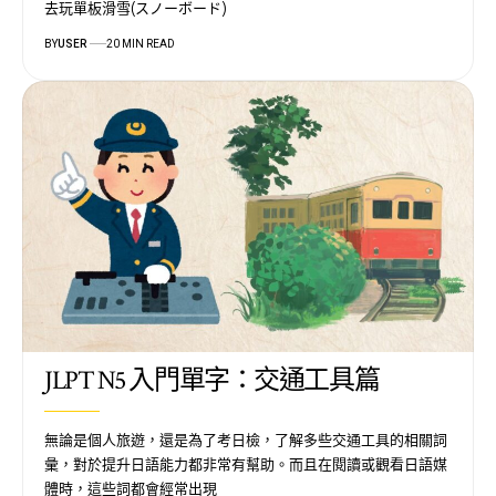
去玩單板滑雪(スノーボード)
BY
USER
20 MIN READ
JLPT N5 入門單字：交通工具篇
無論是個人旅遊，還是為了考日檢，了解多些交通工具的相關詞
彙，對於提升日語能力都非常有幫助。而且在閱讀或觀看日語媒
體時，這些詞都會經常出現