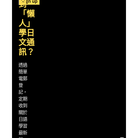
到
會
話，
「懶
到深
人」
入的
文化
學日
探
文通
索，
透過
訊？
實用
的
透過
「懶
簡單
人」
學習
電郵
策
登
略，
記，
幫助
定期
你快
收到
速提
關於
升日
日語
語能
學習
力
最新
盡量