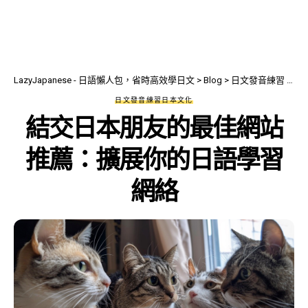
LazyJapanese - 日語懶人包，省時高效學日文
>
Blog
>
日文發音練習
>
結
日文發音練習
日本文化
結交日本朋友的最佳網站
推薦：擴展你的日語學習
網絡