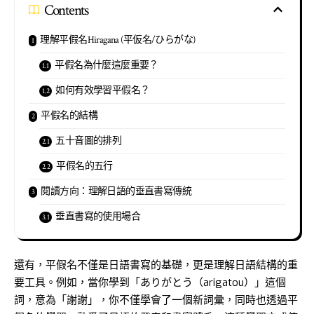
Contents
理解平假名Hiragana (平仮名/ひらがな)
平假名為什麼這麼重要？
如何有效學習平假名？
平假名的結構
五十音圖的排列
平假名的五行
閱讀方向：理解日語的垂直書寫傳統
垂直書寫的使用場合
還有，平假名不僅是日語書寫的基礎，更是理解日語結構的重
要工具。例如，當你學到「ありがとう（arigatou）」這個
詞，意為「謝謝」，你不僅學會了一個新詞彙，同時也透過平