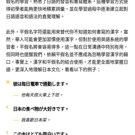
假名的學習，熟悉了日語的發音和書寫體系，這種學習方式使
得初學者能夠更快地積累詞彙，並在學習過程中逐漸建立起對
日語語音和語法的直覺理解。
此外，平假名字符還能用來替代你不知道如何書寫的漢字，當
然，華人可能會更加習慣使用漢字，但對於使用英語系統的學
習者，平假名將會容易得多，這一點在日常溝通中特別有用，
但同時也提醒我們，依賴平假名並不應成為忽略學習漢字的藉
口，事實上，漢字和平假名的結合使用，才能更全面地掌握日
語，更深入地理解日本文化，看看以下的例子：
彼は毎日電車で通勤します。
他每天搭火車上下班。
日本の食べ物が大好きです。
我喜歡日本菜。
この本はとても面白いです。