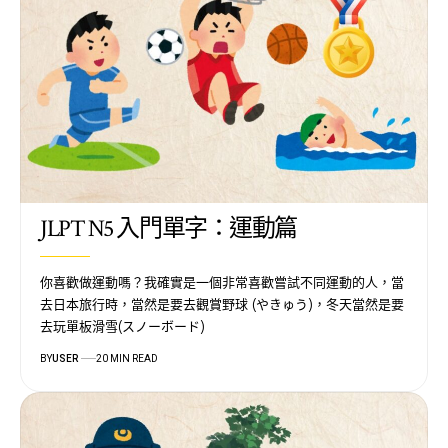
JLPT N5 入門單字：運動篇
你喜歡做運動嗎？我確實是一個非常喜歡嘗試不同運動的人，當
去日本旅行時，當然是要去觀賞野球 (やきゅう)，冬天當然是要
去玩單板滑雪(スノーボード)
BY
USER
20 MIN READ