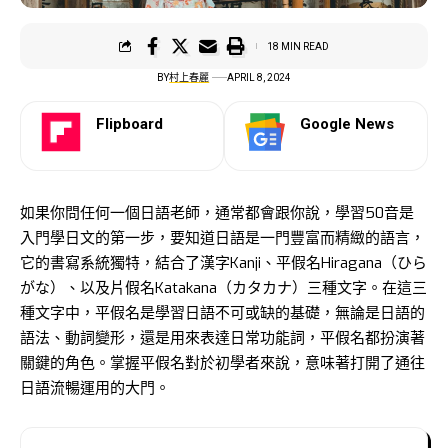
18 MIN READ
BY
村上春麗
APRIL 8, 2024
Flipboard
Google News
如果你問任何一個日語老師，通常都會跟你說，學習50音是
入門學日文的第一步，要知道日語是一門豐富而精緻的語言，
它的書寫系統獨特，結合了漢字Kanji、平假名Hiragana（ひら
がな）、以及片假名Katakana（カタカナ）三種文字。在這三
種文字中，平假名是學習日語不可或缺的基礎，無論是日語的
語法、動詞變形，還是用來表達日常功能詞，平假名都扮演著
關鍵的角色。掌握平假名對於初學者來說，意味著打開了通往
日語流暢運用的大門。