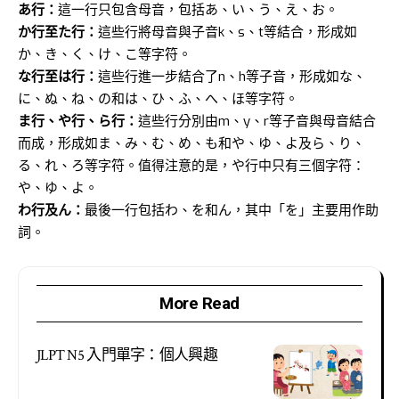
あ行：
這一行只包含母音，包括あ、い、う、え、お。
か行至た行：
這些行將母音與子音k、s、t等結合，形成如
か、き、く、け、こ等字符。
な行至は行：
這些行進一步結合了n、h等子音，形成如な、
に、ぬ、ね、の和は、ひ、ふ、へ、ほ等字符。
ま行、や行、ら行：
這些行分別由m、y、r等子音與母音結合
而成，形成如ま、み、む、め、も和や、ゆ、よ及ら、り、
る、れ、ろ等字符。值得注意的是，や行中只有三個字符：
や、ゆ、よ。
わ行及ん：
最後一行包括わ、を和ん，其中「を」主要用作助
詞。
More Read
JLPT N5 入門單字：個人興趣