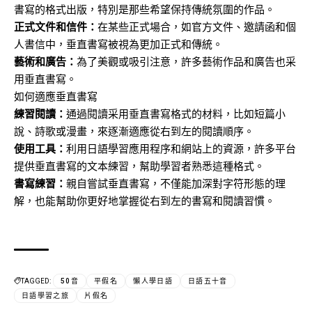
書寫的格式出版，特別是那些希望保持傳統氛圍的作品。
正式文件和信件：
在某些正式場合，如官方文件、邀請函和個
人書信中，垂直書寫被視為更加正式和傳統。
藝術和廣告：
為了美觀或吸引注意，許多藝術作品和廣告也采
用垂直書寫。
如何適應垂直書寫
練習閱讀：
通過閱讀采用垂直書寫格式的材料，比如短篇小
說、詩歌或漫畫，來逐漸適應從右到左的閱讀順序。
使用工具：
利用日語學習應用程序和網站上的資源，許多平台
提供垂直書寫的文本練習，幫助學習者熟悉這種格式。
書寫練習：
親自嘗試垂直書寫，不僅能加深對字符形態的理
解，也能幫助你更好地掌握從右到左的書寫和閱讀習慣。
TAGGED:
50音
平假名
懶人學日語
日語五十音
日語學習之旅
片假名