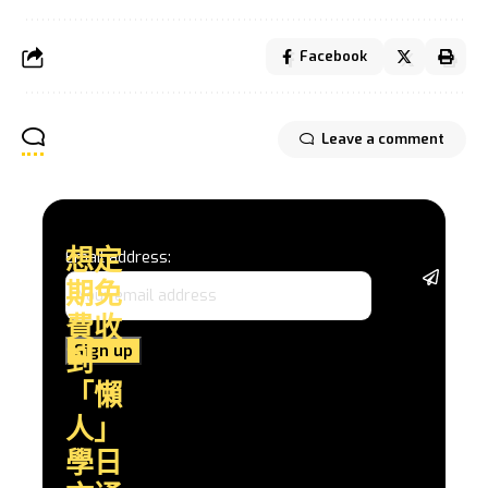
Facebook
Leave a comment
想定
Email address:
從基
期免
礎語
法、
費收
日常
到
會
話，
「懶
到深
人」
入的
文化
學日
探