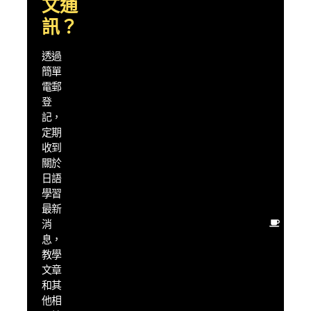
文通
索，
透過
訊？
實用
的
透過
「懶
簡單
人」
學習
電郵
策
登
略，
記，
幫助
定期
你快
收到
速提
關於
升日
日語
語能
學習
力
最新
盡量
消
用最
息，
少的
教學
時間
文章
學
和其
習，
他相
得到