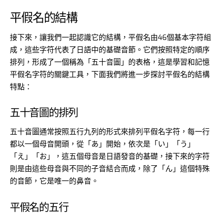
平假名的結構
接下來，讓我們一起認識它的結構，平假名由46個基本字符組
成，這些字符代表了日語中的基礎音節。它們按照特定的順序
排列，形成了一個稱為「五十音圖」的表格，這是學習和記憶
平假名字符的關鍵工具，下面我們將進一步探討平假名的結構
特點：
五十音圖的排列
五十音圖通常按照五行九列的形式來排列平假名字符，每一行
都以一個母音開頭，從「あ」開始，依次是「い」「う」
「え」「お」，這五個母音是日語發音的基礎，接下來的字符
則是由這些母音與不同的子音結合而成，除了「ん」這個特殊
的音節，它是唯一的鼻音。
平假名的五行