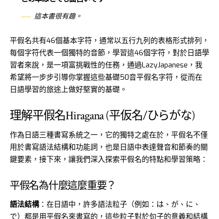
這本書很有趣。
平假名共有46個基本字符，通常以五行九列的表格形式排列，
每個字符代表一個獨特的音節，學習這46個字符，對於日語學
習者來說，是一項富挑戰性的任務，通過LazyJapanese，我
希望將一步步引導你掌握這些基礎50音平假名字符，從而在
日語學習的旅途上做好堅實的基礎。
理解平假名Hiragana (平仮名/ひらがな)
作為日語三種書寫系統之一，它的獨特之處在於，平假名不僅
用於書寫語法結構和功能詞，也是日語中表達聲音和節奏的關
鍵要素，接下來，讓我們深入探索平假名的特點和學習策略：
平假名為什麼這麼重要？
語法結構
：在日語中，許多語法粒子（例如：は、が、に、
で）都是用平假名來書寫的，這些粒子對於句子的意義和結構