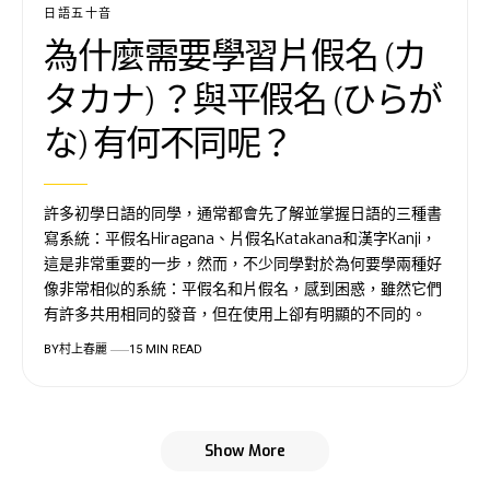
日語五十音
為什麼需要學習片假名 (カ
タカナ) ？與平假名 (ひらが
な) 有何不同呢？
許多初學日語的同學，通常都會先了解並掌握日語的三種書
寫系統：平假名Hiragana、片假名Katakana和漢字Kanji，
這是非常重要的一步，然而，不少同學對於為何要學兩種好
像非常相似的系統：平假名和片假名，感到困惑，雖然它們
有許多共用相同的發音，但在使用上卻有明顯的不同的。
BY
村上春麗
15 MIN READ
Show More