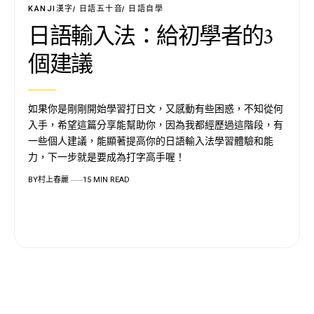
KANJI漢字
日語五十音
日語自學
日語輸入法：給初學者的3
個建議
如果你是剛剛開始學習打日文，又感動有些困惑，不知從何
入手，希望這篇分享能幫助你，因為我都經歷過這階段，有
一些個人建議，能顯著提高你的日語輸入法學習體驗和能
力，下一步就是要成為打字高手喔！
BY
村上春麗
15 MIN READ