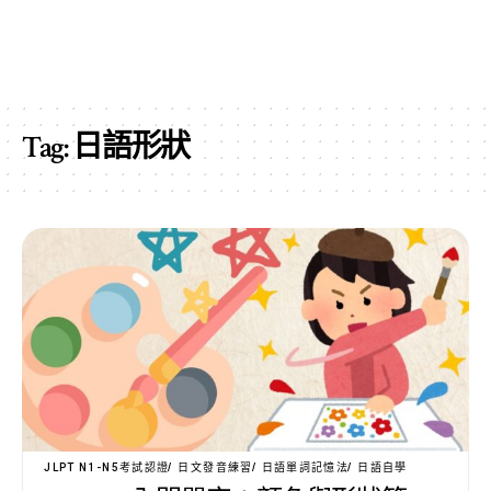
Tag:
日語形狀
JLPT N1-N5考試認證
日文發音練習
日語單詞記憶法
日語自學