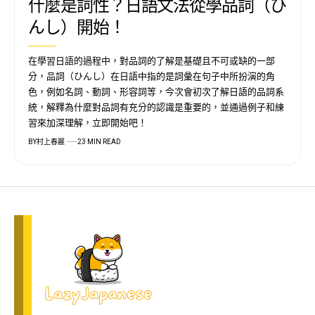
什麼是詞性？日語文法從學品詞（ひ
んし）開始！
在學習日語的過程中，對品詞的了解是基礎且不可或缺的一部
分，品詞（ひんし）在日語中指的是詞彙在句子中所扮演的角
色，例如名詞、動詞、形容詞等，今次會初次了解日語的品詞系
統，解釋為什麼對品詞有充分的認識是重要的，並通過例子和練
習來加深理解，立即開始吧！
BY
村上春麗
23 MIN READ